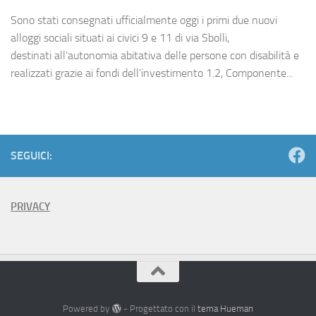
Sono stati consegnati ufficialmente oggi i primi due nuovi
alloggi sociali situati ai civici 9 e 11 di via Sbolli,
destinati all’autonomia abitativa delle persone con disabilità e
realizzati grazie ai fondi dell’investimento 1.2, Componente...
SEGUICI:
PRIVACY
Powered by
- Progettato con il
tema Hueman