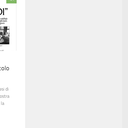
colo
si di
nostra
 la