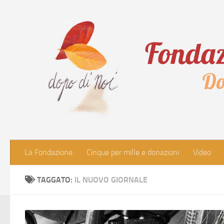
Salta al contenuto
La Fondazione
Cinque per mille e donazioni
Video
TAGGATO:
IL NUOVO GIORNALE