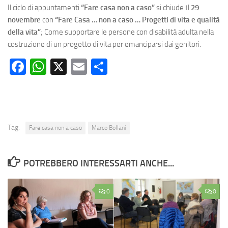
Il ciclo di appuntamenti
“Fare casa non a caso”
si chiude
il 29
novembre
con
“Fare Casa … non a caso … Progetti di vita e qualità
della vita”
; Come supportare le persone con disabilità adulta nella
costruzione di un progetto di vita per emanciparsi dai genitori.
Facebook
WhatsApp
X
Email
Condividi
Tag:
Fare casa non a caso
Marco Bollani
POTREBBERO INTERESSARTI ANCHE...
0
0