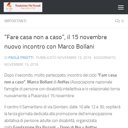
Salta al contenuto
IMPORTANTI
0
“Fare casa non a caso”, il 15 novembre
nuovo incontro con Marco Bollani
DI
PAOLA PINOTTI
· PUBBLICATO
NOVEMBRE 13, 2019
· AGGIORNATO
NOVEMBRE 13, 2019
Dopo il secondo, molto partecipato, incontro del ciclo
“Fare casa
non a caso”
,
Marco Bollani
di
Anffas
(Associazione nazionale
famiglie di persone con disabilità intellettiva e/o relazionale) torna
nuovamente a Piacenza il 15 novembre.
Il centro Il Samaritano di via Giordani, dalle 10 alle 12 e 30, ospiterà
la terza giornata dedicata alla promozione dell’emancipazione
abitativa di persone adulte con disabilità, organizzata
dalla
Fondazione Pia Pozzoli – Dopo di Noi
e
Anffas.