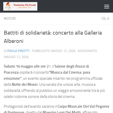
Salta al contenuto
NOTIZIE
0
Battiti di solidarietà: concerto alla Galleria
Alberoni
DI
PAOLA PINOTTI
· PUBBLICATO
MAGGIO 12, 2026
· AGGIORNATO
MAGGIO 12, 2026
Sabato 16 maggio alle ore 2
1, il
Salone degli Arazzi di
Piacenza
ospiterà il concerto
“Musica dal Cinema: pura
emozione”
, un evento speciale inserito nel programma ufficiale
della
Notte dei Musei
. Una serata che unisce arte, musica e
solidarietà, offrendo al pubblico un viaggio emozionante tra le più
celebri colonne sonore della storia del cinema.
Protagonisti dell’evento saranno il
Corpo Musicale Del Val Pegorini
di Pontenure
, diretto dal
Maestro Luigi Del Matti
, affiancato