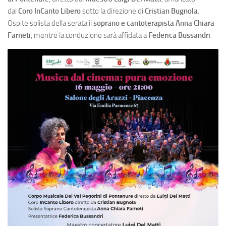
dal
Coro InCanto Libero
sotto la direzione di
Cristian Bugnola
.
Ospite solista della serata il
soprano e cantoterapista Anna Chiara
Farneti
, mentre la conduzione sarà affidata a
Federica Bussandri
.