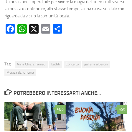
Un’occasione imperdibile per vivere la magia del cinema attraverso
la musica e contribuire, allo stesso tempo, a una causa solidale che
riguarda da vicino la comunità locale.
Facebook
WhatsApp
X
Email
Condividi
Tag:
Anna Chiara Farneti
battiti
Concerto
galleria alberoni
Musica dal cinema
POTREBBERO INTERESSARTI ANCHE...
0
0